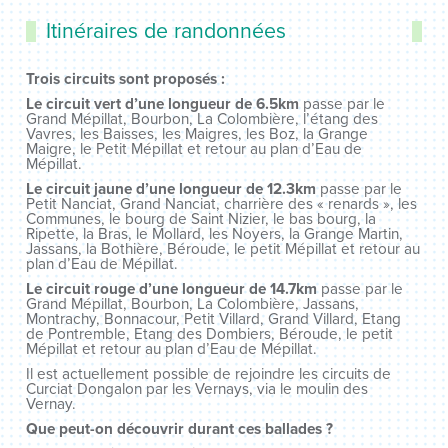
Itinéraires de randonnées
Trois circuits sont proposés :
Le circuit vert d’une longueur de 6.5km
passe par le
Grand Mépillat, Bourbon, La Colombière, l’étang des
Vavres, les Baisses, les Maigres, les Boz, la Grange
Maigre, le Petit Mépillat et retour au plan d’Eau de
Mépillat.
Le circuit jaune d’une longueur de 12.3km
passe par le
Petit Nanciat, Grand Nanciat, charrière des « renards », les
Communes, le bourg de Saint Nizier, le bas bourg, la
Ripette, la Bras, le Mollard, les Noyers, la Grange Martin,
Jassans, la Bothière, Béroude, le petit Mépillat et retour au
plan d’Eau de Mépillat.
Le circuit rouge d’une longueur de 14.7km
passe par le
Grand Mépillat, Bourbon, La Colombière, Jassans,
Montrachy, Bonnacour, Petit Villard, Grand Villard, Etang
de Pontremble, Etang des Dombiers, Béroude, le petit
Mépillat et retour au plan d’Eau de Mépillat.
Il est actuellement possible de rejoindre les circuits de
Curciat Dongalon par les Vernays, via le moulin des
Vernay.
Que peut-on découvrir durant ces ballades ?